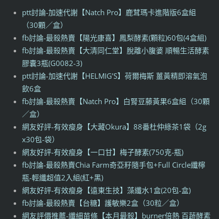
ptt討論-加速代謝【Natch Pro】鹿茸瑪卡進階版6盒組
（30顆／盒）
fb討論-最殺熱賣【陽光康喜】鳳梨酵素(顆粒)60包(4盒組)
fb討論-最殺熱賣【大清同仁堂】脫離小腹婆 順暢生活酵素
膠囊3瓶(G0082-3)
ptt討論-加速代謝【HELMIG’S】荷爾梅斯 薑黃精即溶氣泡
飲6盒
fb討論-最殺熱賣【Natch Pro】白腎豆藤黃果6盒組（30顆
／盒）
網友好評-有效瘦身【大藏Okura】88番杜仲綠茶1袋（2g
x30包-袋）
網友好評-有效瘦身【一口甘】梅子酵素(750克-瓶)
fb討論-最殺熱賣Chia Farm奇亞籽隨手包+Full Circle纖檸
瓶-輕纖超值2入組(紅+黑)
網友好評-有效瘦身【遠東生技】藻纖水1盒(20包-盒)
fb討論-最殺熱賣【台糖】護敏樂2盒（30粒／盒）
網友評價推薦-纖細苗條【本月最殺】burner倍熱 百蔬酵素