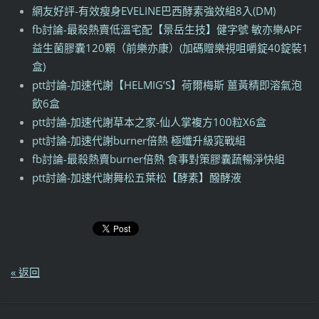
網友好評-有效瘦身EVELINE巴西酵素強效組8入(DM)
fb討論-最殺熱賣低溫宅配【景岳生技】健字號 敏亦樂APF
益生菌膠囊120顆（前樂亦康）(加碼贈樂視咀嚼錠40錠裝1
盒)
ptt討論-加速代謝【HELMIG’S】荷爾梅斯 薑黃精即溶氣泡
飲6盒
ptt討論-加速代謝草本之家-仙人掌複方100粒X6盒
ptt討論-加速代謝burner倍熱 極孅升級窕戰組
fb討論-最殺熱賣burner倍熱 食事對策膠囊蔬暢淨快組
ptt討論-加速代謝舞松五葉松【酵素】醱酵液
« 返回