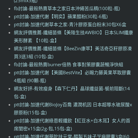
(25mlx3瓶)
fb討論-最殺熱賣草本之家日本沖繩苦瓜精(100粒-瓶)
ptt討論-加速代謝【明奕】蘋果醋粉(30粒-6瓶)
ptt討論-加速代謝草本之家-青汁膠原蛋白粉末30包X6盒
網友評價推薦-纖細苗條【美陸生技AWBIO】日本SLIM纖康
美形酵素 【10粒-盒】
網友評價推薦-纖細苗條【BeeZin康萃】美活奇亞籽膠原凍
買3送3組 (10包-盒)
fb討論-最殺熱賣burner倍熱 食事對策膠囊蔬暢淨快組
ptt討論-加速代謝【美國BestVite】必賜力藤黃果萃取膠囊
4瓶組 (90顆-瓶)
網友好評-有效瘦身【森下仁丹】晶球纖益菌-餐前阻斷(14
包-盒)
ptt討論-加速代謝BioJoy百喬 濃潤机因 日本超導水玻尿酸x
膠原粉(15包-盒)
ptt討論-加速代謝綠恩輕纖飲【紅豆水+白木耳】女人的首
席閨密x15盒(2g-包,15包-盒)
ptt討論-加速代謝華陀扶元堂-醋製五味子芝麻膠囊3盒(60