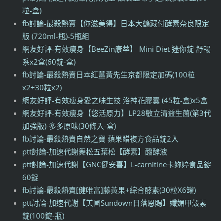
粒-盒)
fb討論-最殺熱賣【你滋美得】日本大鶴藏付酵素奈良限定
版 (720ml-瓶)-5瓶組
網友好評-有效瘦身【BeeZin康萃】 Mini Diet 迷你錠 舒暢
系x2盒(60錠-盒)
fb討論-最殺熱賣日本紅薑黃先生京都限定加碼(100粒
x2+30粒x2)
網友好評-有效瘦身愛之味生技 洛神花膠囊 (45粒-盒)x5盒
網友好評-有效瘦身【悠活原力】LP28敏立清益生菌(第3代
加強版)-多多原味(30條入-盒)
fb討論-最殺熱賣自然之寶 蘋果醋複方食品錠2入
ptt討論-加速代謝舞松五葉松【酵素】醱酵液
ptt討論-加速代謝【GNC健安喜】L-carnitine卡妳婷食品錠
60錠
fb討論-最殺熱賣[健唯富]藤黃果+綜合酵素(30粒X6罐)
ptt討論-加速代謝【美國Sundown日落恩賜】孅媚甲殼素
錠(100錠-瓶)