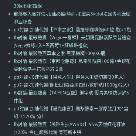
30回份超孅組
部落客人氣評價-甩油必備(赫而司)纖美Svetol法國專利綠咖
啡豆膠囊
ptt討論-加速代謝【草本之家】纖細綠咖啡條(60粒-瓶)x1瓶
fb討論-最殺熱賣【Vegie一番鮮】美顏窈窕酵素蔬果昔禮盒
(Vegie鮮綠2入+巴西莓1+紅緞帶禮盒)
fb討論-最殺熱賣草本之家-黑棗梅精100gX6瓶
fb討論-最殺熱賣【京都念慈菴】私密乳酸菌100億+金銀花
蔓越莓洛神花萼萃取 2盒
ptt討論-加速代謝【得意人生】得意人生糖切凍(30包入)
ptt討論-加速代謝[御松田]奇亞黑白籽-家庭號(1000gX2入)
fb討論-最殺熱賣【TAIYEN台鹽】健字號 優青素暢快速酵5
件組
ptt討論-加速代謝【陽光康喜】鳳梨酵素＋膠原胜月太4盒
組（120粒-盒）
fb討論-最殺熱賣【美陸生技AWBIO】95%天然紅花籽油
(120粒-盒)__超強代謝 美窈新主張