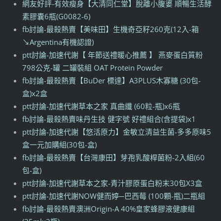
網友好評-有效瘦身【大清同仁堂】脫離小腹婆 順暢生活酵
素膠囊6瓶(G0082-6)
fb討論-最殺熱賣【美味田】生機奇亞籽260克(12入-箱
↘Argentina有機認證)
ptt討論-加速代謝【 年節送禮暖心推薦 】 燕麥蛋白質粉
798公克-罐 二罐裝組 OAT Protein Powder
fb討論-最殺熱賣【BuDer 標達】A3PLUS木寡糖 (30包-
盒)x2盒
ptt討論-加速代謝草本之家 真曲纖 (60粒-瓶)x6瓶
fb討論-最殺熱賣味丹生技 健字號 好禮組合(含提袋)x1
ptt討論-加速代謝【悠活原力】金敏立清益生菌-多多原味5
盒一元加購組(30包-盒)
fb討論-最殺熱賣【台灣康田】芽孢乳酸桿菌粉-2入組(60
包-盒)
ptt討論-加速代謝草本之家-青汁膠原蛋白粉末30包X3盒
ptt討論-加速代謝NOW健而婷─巴西莓 (100顆-瓶)二瓶組
fb討論-最殺熱賣澳洲Origin-A 40%皇家蜂膠液健康組