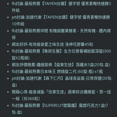
fb討論-最殺熱賣【TAIYEN台鹽】健字號 優青素暢快速酵3
件組
ptt討論-加速代謝【TAIYEN台鹽】健字號 優青素暢快速酵
10件組
fb討論-最殺熱賣祥閎 有機諾麗果酵素 - 天然有機 - 體內環
保
網友好評-有效瘦身愛之味生技 洛神花膠囊45粒
fb討論-最殺熱賣【集研生醫】全方位營養補給藍藻錠(300
錠X2瓶組)
網友評價推薦-纖細苗條【遠東生技】藻纖水5盒(20包-盒)
fb討論-最殺熱賣日本味王 燃燒錠二代 (60錠-瓶) x1瓶
ptt討論-加速代謝【森下仁丹】晶球長益菌-日常保健(30包-
盒)
開箱心得-瘦身減脂「信東生技」蔬果綜合纖維錠，買一送
一組（共360粒）
fb討論-最殺熱賣【SUPERCUT塑魔纖】魔塑巧克力1盒(7
包-盒)