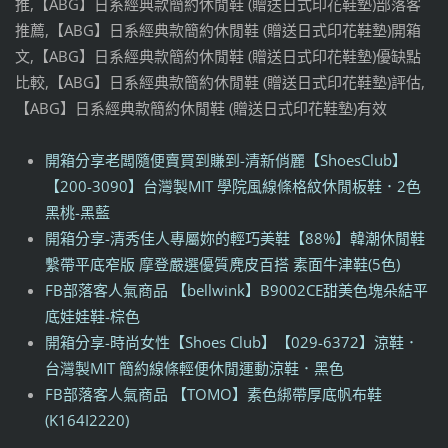
推,【ABG】日系經典款簡約休閒鞋 (贈送日式印花鞋墊)部落客
推薦,【ABG】日系經典款簡約休閒鞋 (贈送日式印花鞋墊)開箱
文,【ABG】日系經典款簡約休閒鞋 (贈送日式印花鞋墊)優缺點
比較,【ABG】日系經典款簡約休閒鞋 (贈送日式印花鞋墊)評估,
【ABG】日系經典款簡約休閒鞋 (贈送日式印花鞋墊)有效
開箱分享老闆隨便賣買到賺到-清新俏麗【ShoesClub】
【200-3090】台灣製MIT 學院風線條格紋休閒板鞋．2色
黑桃-黑藍
開箱分享-清秀佳人專屬妳的輕巧美鞋【88%】韓潮休閒鞋
繫帶平底窄版 摩登嚴選優質麂皮百搭 素面牛津鞋(5色)
FB部落客人氣商品 【bellwink】B9002CE甜美色塊朵結平
底娃娃鞋-棕色
開箱分享-時尚女性【Shoes Club】【029-6372】涼鞋．
台灣製MIT 簡約線條輕便休閒運動涼鞋．黑色
FB部落客人氣商品 【TOMO】素色綁帶厚底帆布鞋
(K164I2220)