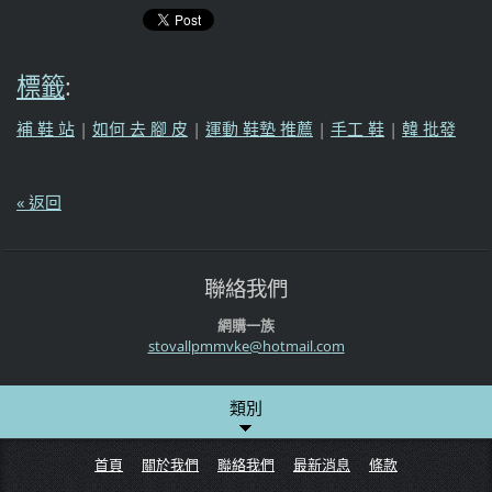
標籤
:
補 鞋 站
|
如何 去 腳 皮
|
運動 鞋墊 推薦
|
手工 鞋
|
韓 批發
« 返回
聯絡我們
網購一族
stovallp
mmvke@ho
tmail.co
m
類別
首頁
關於我們
聯絡我們
最新消息
條款